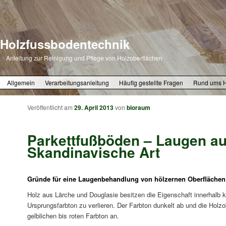
Holzfussbodentechnik
Anleitung zur Reinigung und Pflege von Holzoberflächen
Zum primären Inhalt springen
Zum sekundären Inhalt springen
Allgemein
Verarbeitungsanleitung
Häufig gestellte Fragen
Rund ums 
Veröffentlicht am
29. April 2013
von
bioraum
Parkettfußböden – Laugen au
Skandinavische Art
Gründe für eine Laugenbehandlung von hölzernen Oberflächen
Holz aus Lärche und Douglasie besitzen die Eigenschaft innerhalb kü
Ursprungsfarbton zu verlieren. Der Farbton dunkelt ab und die Holz
gelblichen bis roten Farbton an.