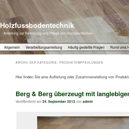
Holzfussbodentechnik
Anleitung zur Reinigung und Pflege von Holzoberflächen
Zum primären Inhalt springen
Zum sekundären Inhalt springen
Allgemein
Verarbeitungsanleitung
Häufig gestellte Fragen
Rund ums 
ARCHIV DER KATEGORIE:
PRODUKTEMPFEHLUNGEN
Hier finden Sie eine Auflistung oder Zusammenstellung von Produk
Berg & Berg überzeugt mit langlebige
Veröffentlicht am
24. September 2013
von
admin