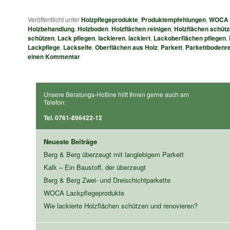
Veröffentlicht unter
Holzpflegeprodukte
,
Produktempfehlungen
,
WOCA 
Holzbehandlung
,
Holzboden
,
Holzflächen reinigen
,
Holzflächen schüt
schützen
,
Lack pflegen
,
lackieren
,
lackiert
,
Lackoberflächen pflegen
,
Lackpflege
,
Lackseife
,
Oberflächen aus Holz
,
Parkett
,
Parkettbodenre
einen Kommentar
Unsere Beratungs-Hotline hilft Ihnen gerne auch am
Telefon:
Tel. 0761-896422-12
Neueste Beiträge
Berg & Berg überzeugt mit langlebigem Parkett
Kalk – Ein Baustoff, der überzeugt
Berg & Berg Zwei- und Dreischichtparkette
WOCA Lackpflegeprodukte
Wie lackierte Holzflächen schützen und renovieren?