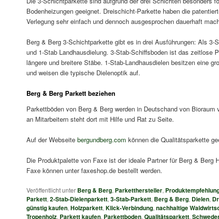
Die 3-Schichtparkette sind aufgrund der drei Schichten besonders fo
Bodenheizungen geeignet. Dreischicht-Parkette haben die patentier
Verlegung sehr einfach und dennoch ausgesprochen dauerhaft mach
Berg & Berg 3-Schichtparkette gibt es in drei Ausführungen: Als 3-
und 1-Stab Landhausdielung. 3-Stab-Schiffsboden ist das zeitlose Pa
längere und breitere Stäbe. 1-Stab-Landhausdielen besitzen eine g
und weisen die typische Dielenoptik auf.
Berg & Berg Parkett beziehen
Parkettböden von Berg & Berg werden in Deutschand von Bioraum 
an Mitarbeitern steht dort mit Hilfe und Rat zu Seite.
Auf der Webseite
bergundberg.com
können die Qualitätsparkette ge
Die Produktpalette von Faxe ist der ideale Partner für Berg & Berg 
Faxe können unter faxeshop.de bestellt werden.
Veröffentlicht unter
Berg & Berg
,
Parketthersteller
,
Produktempfehlun
Parkett
,
2-Stab-Dielenparkett
,
3-Stab-Parkett
,
Berg & Berg
,
Dielen
,
Dr
günstig kaufen
,
Holzparkett
,
Klick-Verbindung
,
nachhaltige Waldwirts
Tropenholz
,
Parkett kaufen
,
Parkettboden
,
Qualitätsparkett
,
Schwede