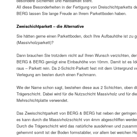
besondere Sicherheit und Haltbarkeit steht.
All diese Besonderheiten in der Fertigung von Dreischichtparkett
BERG lassen Sie lange Freude an Ihrem Parkettboden haben.
Zweischichtparkett – die Alternative
Sie hätten gerne einen Parkettboden, doch Ihre Aufbauhöhe ist zu ge
(Massivholzparkett)?
Dann brauchen Sie trotzdem nicht auf Ihren Wunsch verzichten, de
BERG & BERG genügt eine Einbauhöhe von 10mm. Damit ist es Idea
raus – Parkett rein. Da 2-Schicht-Parkett fest mit dem Untergrund v
Verlegung am besten durch einen Fachmann.
Wie der Name schon sagt, bestehen diese aus 2 Schichten, oben di
Trägerschicht. Dabei wird für die Nutzschicht Massivholz und für die
Mehrschichtplatte verwendet.
Das Zweischichtparkett von BERG & BERG hat neben der geringen E
es kann durch die Massivholzschicht von 4mm abgeschliffen werde
Durch die Trägerschicht wird das natürliche ausdehnen und zusam
gehemmt somit ist der Boden formstabiler, vor allem bei weichen Ho