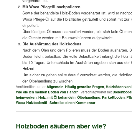
vorgehärtet ist.
Mit Woca Pflegeöl nachpolieren
Sowie der behandelte Holz-Boden vorgehärtet ist, wird er nachpol
Woca Pflege-Öl auf die Holzfläche geträufelt und sofort mit zur 
einpoliert.
Überflüssiges Öl muss nachpoliert werden, bis sich kein Öl mehr
die Ölreste werden mit Baumwolltüchern aufgewischt.
Die Aushärtung des Holzbodens
Nach dem Ölen und dem Polieren muss der Boden aushärten. Ber
Boden leicht belastbar. Die volle Belastbarkeit erlangt die Holz
bis 10 Tagen. Unterschiede im Aushärten ergeben sich aus der
Holzart.
Um sicher zu gehen sollte darauf verzichtet werden, die Holzflä
der Ölbehandlung zu wischen.
Veröffentlicht unter
Allgemein
,
Häufig gestellte Fragen
,
Holzböden von 
Wie öle ich meinen Boden von Hand?
|
Verschlagwortet mit
Dielenbode
heimwerken
,
Holz
,
mit Öl behandeln
,
Ölbehandlung
,
Parkettboden
,
Pfl
Woca Holzbodenöl
|
Schreibe einen Kommentar
Holzboden säubern aber wie?