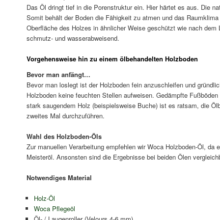
Das Öl dringt tief in die Porenstruktur ein. Hier härtet es aus. Die na
Somit behält der Boden die Fähigkeit zu atmen und das Raumklima 
Oberfläche des Holzes in ähnlicher Weise geschützt wie nach dem 
schmutz- und wasserabweisend.
Vorgehensweise hin zu einem ölbehandelten Holzboden
Bevor man anfängt…
Bevor man loslegt ist der Holzboden fein anzuschleifen und gründli
Holzboden keine feuchten Stellen aufweisen. Gedämpfte Fußböden so
stark saugendem Holz (beispielsweise Buche) ist es ratsam, die Öl
zweites Mal durchzuführen.
Wahl des Holzboden-Öls
Zur manuellen Verarbeitung empfehlen wir Woca Holzboden-Öl, da 
Meisteröl. Ansonsten sind die Ergebnisse bei beiden Ölen vergleichb
Notwendiges Material
Holz-Öl
Woca Pflegeöl
Öl- / Laugenroller (Velours 4-6 mm)