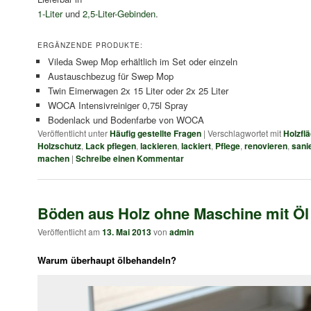
1-Liter
und
2,5-Liter-Gebinden
.
ERGÄNZENDE PRODUKTE:
Vileda Swep Mop erhältlich im Set oder einzeln
Austauschbezug für Swep Mop
Twin Eimerwagen 2x 15 Liter oder 2x 25 Liter
WOCA Intensivreiniger 0,75l Spray
Bodenlack und Bodenfarbe von WOCA
Veröffentlicht unter
Häufig gestellte Fragen
|
Verschlagwortet mit
Holzfl
Holzschutz
,
Lack pflegen
,
lackieren
,
lackiert
,
Pflege
,
renovieren
,
sani
machen
|
Schreibe einen Kommentar
Böden aus Holz ohne Maschine mit Öl
Veröffentlicht am
13. Mai 2013
von
admin
Warum überhaupt ölbehandeln?