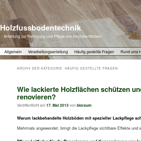
Holzfussbodentechnik
Anleitung zur Reinigung und Pflege von Holzoberflächen
Zum primären Inhalt springen
Zum sekundären Inhalt springen
Allgemein
Verarbeitungsanleitung
Häufig gestellte Fragen
Rund ums 
ARCHIV DER KATEGORIE:
HÄUFIG GESTELLTE FRAGEN
Wie lackierte Holzflächen schützen un
renovieren?
Veröffentlicht am
17. Mai 2013
von
bioraum
Warum lackbehandelte Holzböden mit spezieller Lackpflege sc
Mehrmals angewendet, bringt die Lackpflege sichtbare Effekte und e