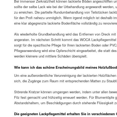
Bei immenser Zerkratztheit können lackierte Böden angeschliffen un
sollte der selbe Lack wie bei der Urbehandlung angewandt werden,
zu erreichen. Die partielle Rundumbehandlung von Teilstücken lackb
für den Profi nahezu unmöglich. Wenn irgend möglich ist deshalb 
eine klar abgegrenzte lackierte Bodenfläche vollständig zu renoviere
Als wiederholte Grundbehandlung wird das Entfernen von Dreck mi
angeraten. Im nächsten Schritt kommt das WOCA Lackpflegemitte
sorgt für die spezifische Pflege für Ihren lackierten Boden oder PVC
Pflegeanwendung wird eine Opferschicht eingearbeitet, die statt de
werden kleinere und mittlere Schäden überspielt.
Wie kann ich das schöne Erscheinungsbild meines Holzfußbod
Um eine außerordentliche Verunreinigung der lackierten Holzflächen
sich, die Zugänge zum Raum mit entsprechenden Matten zu Staubf
Störende Kratzer können umgangen werden, indem unter allen bewe
Filz fest gemacht und frühzeitig erneuert werden. Für Blumentöpfe g
Abstandshaltern, um Beschädigungen durch stehende Flüssigkeit z
Die geeigneten Lackpflegemittel erhalten Sie in verschieden