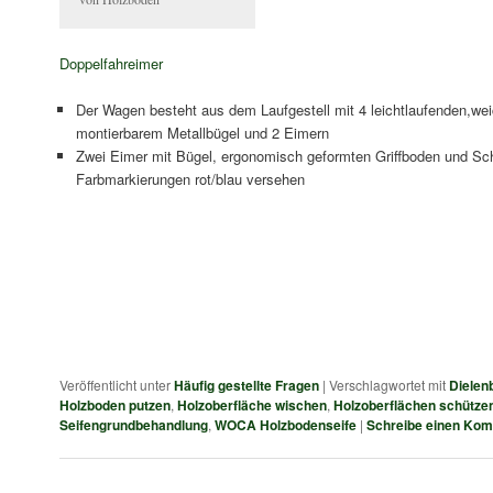
Doppelfahreimer
Der Wagen besteht aus dem Laufgestell mit 4 leichtlaufenden,wei
montierbarem Metallbügel und 2 Eimern
Zwei Eimer mit Bügel, ergonomisch geformten Griffboden und Sch
Farbmarkierungen rot/blau versehen
Veröffentlicht unter
Häufig gestellte Fragen
|
Verschlagwortet mit
Dielen
Holzboden putzen
,
Holzoberfläche wischen
,
Holzoberflächen schütze
Seifengrundbehandlung
,
WOCA Holzbodenseife
|
Schreibe einen Ko