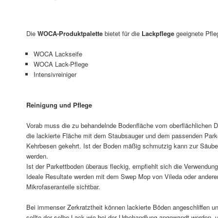
Die
WOCA-Produktpalette
bietet für die
Lackpflege
geeignete Pfle
WOCA Lackseife
WOCA Lack-Pflege
Intensivreiniger
Reinigung und Pflege
Vorab muss die zu behandelnde Bodenfläche vom oberflächlichen Dr
die lackierte Fläche mit dem Staubsauger und dem passenden Parke
Kehrbesen gekehrt. Ist der Boden mäßig schmutzig kann zur Säub
werden.
Ist der Parkettboden überaus fleckig, empfiehlt sich die Verwendun
Ideale Resultate werden mit dem Swep Mop von Vileda oder andere
Mikrofaseranteile sichtbar.
Bei immenser Zerkratztheit können lackierte Böden angeschliffen un
sollte der selbe Lack wie bei der Urbehandlung angewandt werden,