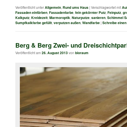
Veröffentlicht unter
Allgemein
,
Rund ums Haus
|
Verschlagwortet mit
Au
Fassaden einfärben
,
Fassadenfarbe
,
fein gekörnter Putz
,
Feinputz
,
gr
Kalkputz
,
Kreidezeit
,
Marmoroptik
,
Naturputze
,
sanieren
,
Schimmel S
Sumpfkalkfarbe gefüllt
,
verputzen außen
,
Wandfarbe
|
Schreibe eine
Berg & Berg Zwei- und Dreischichtpar
Veröffentlicht am
26. August 2013
von
bioraum