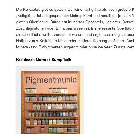
Die Kalkputze gibt es sowohl als feine Kalkglätte als auch gröbere 
„Kalkglätte“ ist ausgesprochen klein gekörnt und resultiert, je nach V
glatten Oberfläche. Durch strukturiertes Spachteln, Lasieren, Beise
Zuschlagsstoffen oder Einfärben lassen sich interessante Oberfläche
die Oberfläche weiter verdichtet werden und ergibt so eine glänze
Haftputz aus Kalk ist in feiner oder mittlerer Körnung erhältlich. Au
Mineral- und Erdpigmenten abgetönt oder ohne weiteren Zusatz ver
Kreidezeit Marmor Sumpfkalk