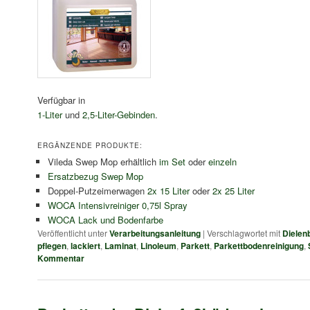
Verfügbar in
1-Liter
und
2,5-Liter-Gebinden
.
ERGÄNZENDE PRODUKTE:
Vileda Swep Mop erhältlich
im Set
oder
einzeln
Ersatzbezug Swep Mop
Doppel-Putzeimerwagen
2x 15 Liter
oder
2x 25 Liter
WOCA Intensivreiniger 0,75l Spray
WOCA Lack und Bodenfarbe
Veröffentlicht unter
Verarbeitungsanleitung
|
Verschlagwortet mit
Dielen
pflegen
,
lackiert
,
Laminat
,
Linoleum
,
Parkett
,
Parkettbodenreinigung
,
Kommentar