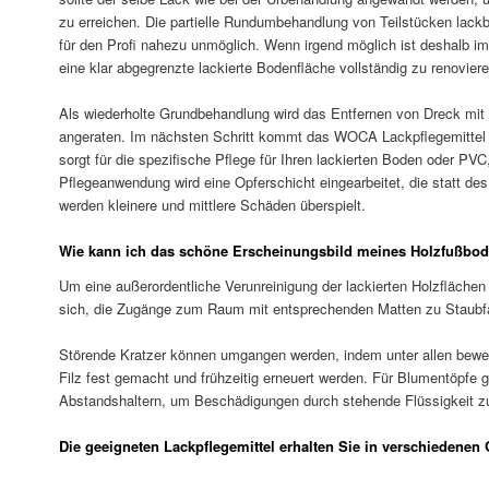
zu erreichen. Die partielle Rundumbehandlung von Teilstücken lackb
für den Profi nahezu unmöglich. Wenn irgend möglich ist deshalb 
eine klar abgegrenzte lackierte Bodenfläche vollständig zu renoviere
Als wiederholte Grundbehandlung wird das Entfernen von Dreck mi
angeraten. Im nächsten Schritt kommt das WOCA Lackpflegemitte
sorgt für die spezifische Pflege für Ihren lackierten Boden oder PVC
Pflegeanwendung wird eine Opferschicht eingearbeitet, die statt de
werden kleinere und mittlere Schäden überspielt.
Wie kann ich das schöne Erscheinungsbild meines Holzfußbod
Um eine außerordentliche Verunreinigung der lackierten Holzflächen
sich, die Zugänge zum Raum mit entsprechenden Matten zu Staubf
Störende Kratzer können umgangen werden, indem unter allen bewe
Filz fest gemacht und frühzeitig erneuert werden. Für Blumentöpfe g
Abstandshaltern, um Beschädigungen durch stehende Flüssigkeit z
Die geeigneten Lackpflegemittel erhalten Sie in verschieden