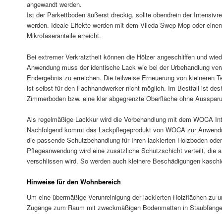
angewandt werden.
Ist der Parkettboden äußerst dreckig, sollte obendrein der Intensiv
werden. Ideale Effekte werden mit dem Vileda Swep Mop oder ein
Mikrofaseranteile erreicht.
Bei extremer Verkratztheit können die Hölzer angeschliffen und wied
Anwendung muss der identische Lack wie bei der Urbehandlung ver
Endergebnis zu erreichen. Die teilweise Erneuerung von kleineren T
ist selbst für den Fachhandwerker nicht möglich. Im Bestfall ist d
Zimmerboden bzw. eine klar abgegrenzte Oberfläche ohne Aussparu
Als regelmäßige Lackkur wird die Vorbehandlung mit dem WOCA Inte
Nachfolgend kommt das Lackpflegeprodukt von WOCA zur Anwendu
die passende Schutzbehandlung für Ihren lackierten Holzboden ode
Pflegeanwendung wird eine zusätzliche Schutzschicht verteilt, die 
verschlissen wird. So werden auch kleinere Beschädigungen kaschie
Hinweise für den Wohnbereich
Um eine übermäßige Verunreinigung der lackierten Holzflächen zu u
Zugänge zum Raum mit zweckmäßigen Bodenmatten in Staubfänger