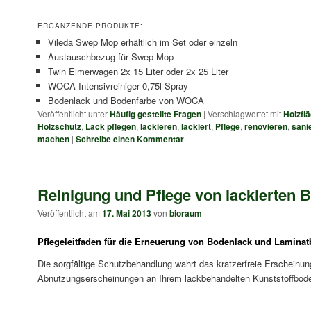
ERGÄNZENDE PRODUKTE:
Vileda Swep Mop erhältlich im Set oder einzeln
Austauschbezug für Swep Mop
Twin Eimerwagen 2x 15 Liter oder 2x 25 Liter
WOCA Intensivreiniger 0,75l Spray
Bodenlack und Bodenfarbe von WOCA
Veröffentlicht unter
Häufig gestellte Fragen
|
Verschlagwortet mit
Holzfl
Holzschutz
,
Lack pflegen
,
lackieren
,
lackiert
,
Pflege
,
renovieren
,
sani
machen
|
Schreibe einen Kommentar
Reinigung und Pflege von lackierten 
Veröffentlicht am
17. Mai 2013
von
bioraum
Pflegeleitfaden für die Erneuerung von Bodenlack und Lamina
Die sorgfältige Schutzbehandlung wahrt das kratzerfreie Erscheinu
Abnutzungserscheinungen an Ihrem lackbehandelten Kunststoffbod