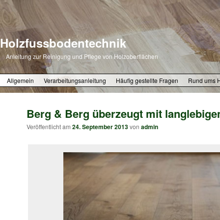
Holzfussbodentechnik
Anleitung zur Reinigung und Pflege von Holzoberflächen
Zum primären Inhalt springen
Zum sekundären Inhalt springen
Allgemein
Verarbeitungsanleitung
Häufig gestellte Fragen
Rund ums 
Berg & Berg überzeugt mit langlebige
Veröffentlicht am
24. September 2013
von
admin