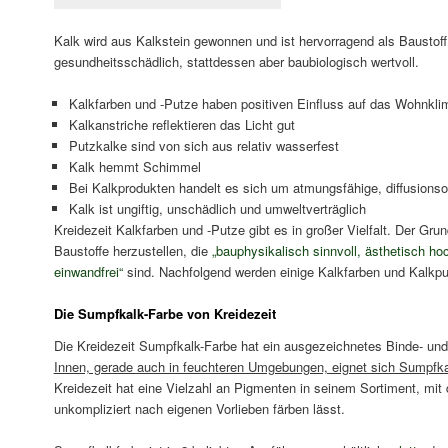
Kalk wird aus Kalkstein gewonnen und ist hervorragend als Baustoff 
gesundheitsschädlich, stattdessen aber baubiologisch wertvoll.
Kalkfarben und -Putze haben positiven Einfluss auf das Wohnkli
Kalkanstriche reflektieren das Licht gut
Putzkalke sind von sich aus relativ wasserfest
Kalk hemmt Schimmel
Bei Kalkprodukten handelt es sich um atmungsfähige, diffusionso
Kalk ist ungiftig, unschädlich und umweltverträglich
Kreidezeit Kalkfarben und -Putze gibt es in großer Vielfalt. Der Grun
Baustoffe herzustellen, die
„bauphysikalisch sinnvoll, ästhetisch ho
einwandfrei“
sind. Nachfolgend werden einige Kalkfarben und Kalkput
Die Sumpfkalk-Farbe von Kreidezeit
Die Kreidezeit Sumpfkalk-Farbe hat ein ausgezeichnetes Binde- u
Innen, gerade auch in feuchteren Umgebungen, eignet sich Sumpfka
Kreidezeit hat eine Vielzahl an Pigmenten in seinem Sortiment, mit 
unkompliziert nach eigenen Vorlieben färben lässt.