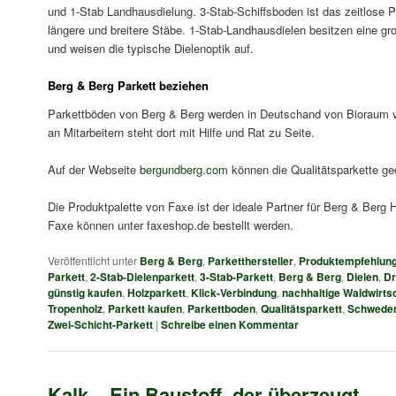
und 1-Stab Landhausdielung. 3-Stab-Schiffsboden ist das zeitlose Pa
längere und breitere Stäbe. 1-Stab-Landhausdielen besitzen eine g
und weisen die typische Dielenoptik auf.
Berg & Berg Parkett beziehen
Parkettböden von Berg & Berg werden in Deutschand von Bioraum 
an Mitarbeitern steht dort mit Hilfe und Rat zu Seite.
Auf der Webseite
bergundberg.com
können die Qualitätsparkette ge
Die Produktpalette von Faxe ist der ideale Partner für Berg & Berg 
Faxe können unter faxeshop.de bestellt werden.
Veröffentlicht unter
Berg & Berg
,
Parketthersteller
,
Produktempfehlun
Parkett
,
2-Stab-Dielenparkett
,
3-Stab-Parkett
,
Berg & Berg
,
Dielen
,
Dr
günstig kaufen
,
Holzparkett
,
Klick-Verbindung
,
nachhaltige Waldwirts
Tropenholz
,
Parkett kaufen
,
Parkettboden
,
Qualitätsparkett
,
Schwede
Zwei-Schicht-Parkett
|
Schreibe einen Kommentar
Kalk – Ein Baustoff, der überzeugt