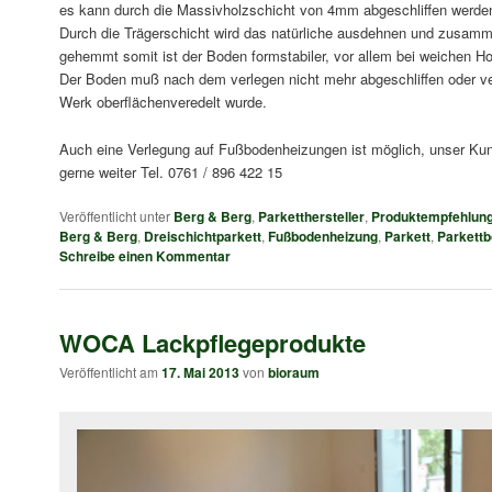
es kann durch die Massivholzschicht von 4mm abgeschliffen werde
Durch die Trägerschicht wird das natürliche ausdehnen und zusam
gehemmt somit ist der Boden formstabiler, vor allem bei weichen Ho
Der Boden muß nach dem verlegen nicht mehr abgeschliffen oder ver
Werk oberflächenveredelt wurde.
Auch eine Verlegung auf Fußbodenheizungen ist möglich, unser Kund
gerne weiter Tel. 0761 / 896 422 15
Veröffentlicht unter
Berg & Berg
,
Parketthersteller
,
Produktempfehlun
Berg & Berg
,
Dreischichtparkett
,
Fußbodenheizung
,
Parkett
,
Parkett
Schreibe einen Kommentar
WOCA Lackpflegeprodukte
Veröffentlicht am
17. Mai 2013
von
bioraum