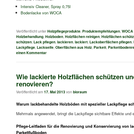
Intensiv Cleaner, Spray 0,75l
Bodenlacke von WOCA
Veröffentlicht unter
Holzpflegeprodukte
,
Produktempfehlungen
,
WOCA 
Holzbehandlung
,
Holzboden
,
Holzflächen reinigen
,
Holzflächen schüt
schützen
,
Lack pflegen
,
lackieren
,
lackiert
,
Lackoberflächen pflegen
,
Lackpflege
,
Lackseife
,
Oberflächen aus Holz
,
Parkett
,
Parkettbodenre
einen Kommentar
Wie lackierte Holzflächen schützen un
renovieren?
Veröffentlicht am
17. Mai 2013
von
bioraum
Warum lackbehandelte Holzböden mit spezieller Lackpflege sc
Mehrmals angewendet, bringt die Lackpflege sichtbare Effekte und e
Pflege-Leitfaden für die Renovierung und Konservierung von l
Parkettfußboden