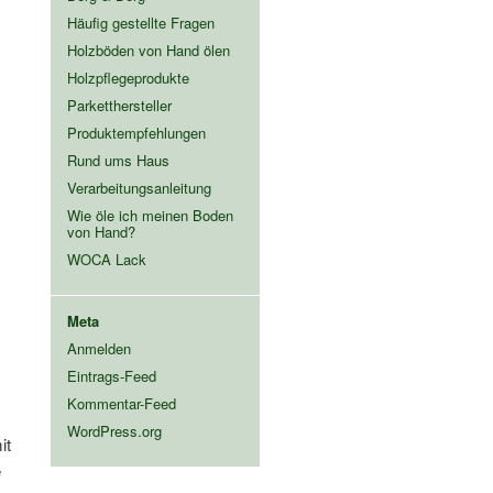
Häufig gestellte Fragen
Holzböden von Hand ölen
Holzpflegeprodukte
Parketthersteller
Produktempfehlungen
Rund ums Haus
Verarbeitungsanleitung
Wie öle ich meinen Boden
von Hand?
WOCA Lack
Meta
Anmelden
Eintrags-Feed
Kommentar-Feed
WordPress.org
it
e