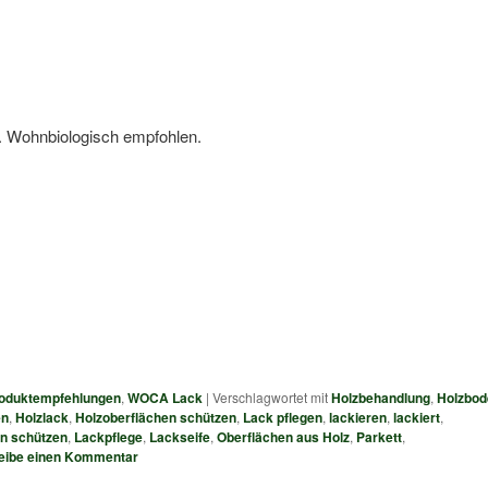
h. Wohnbiologisch empfohlen.
oduktempfehlungen
,
WOCA Lack
|
Verschlagwortet mit
Holzbehandlung
,
Holzbod
en
,
Holzlack
,
Holzoberflächen schützen
,
Lack pflegen
,
lackieren
,
lackiert
,
n schützen
,
Lackpflege
,
Lackseife
,
Oberflächen aus Holz
,
Parkett
,
eibe einen Kommentar