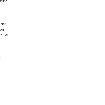
tzung
 der
en.
n Fall
e