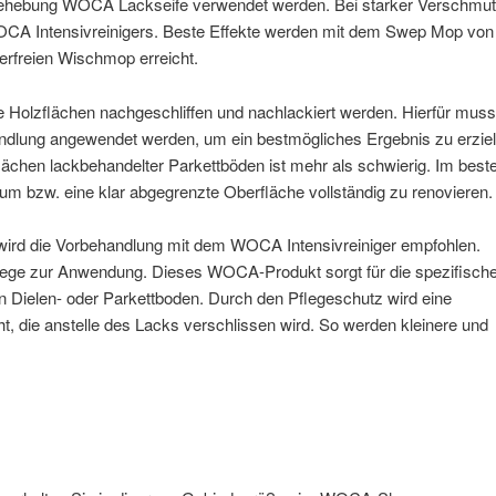
Behebung WOCA Lackseife verwendet werden. Bei starker Verschmu
OCA Intensivreinigers. Beste Effekte werden mit dem Swep Mop von
erfreien Wischmop erreicht.
 Holzflächen nachgeschliffen und nachlackiert werden. Hierfür muss
andlung angewendet werden, um ein bestmögliches Ergebnis zu erziel
lächen lackbehandelter Parkettböden ist mehr als schwierig. Im beste
um bzw. eine klar abgegrenzte Oberfläche vollständig zu renovieren.
wird die Vorbehandlung mit dem WOCA Intensivreiniger empfohlen.
ge zur Anwendung. Dieses WOCA-Produkt sorgt für die spezifisch
en Dielen- oder Parkettboden. Durch den Pflegeschutz wird eine
, die anstelle des Lacks verschlissen wird. So werden kleinere und