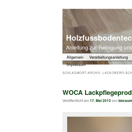
Holzfussbodentec
Anleitung zur Reinigung un
Zum primären Inhalt springen
Zum sekundären Inhalt springen
Allgemein
Verarbeitungsanleitung
Impressum
SCHLAGWORT-ARCHIV:
LACKOBERFLÄCH
WOCA Lackpflegeprod
Veröffentlicht am
17. Mai 2013
von
biorau