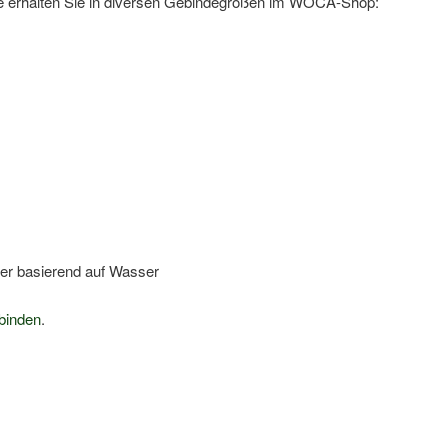
te erhalten Sie in diversen Gebindegrößen im WOCA-Shop:
er basierend auf Wasser
ebinden
.