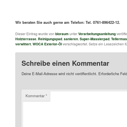
Wir beraten Sie auch gerne am Telefon: Tel. 0761-896422-12.
Dieser Eintrag wurde von
bioraum
unter
Verarbeitungsanleitung
veröffe
Holzterrasse
,
Reinigungspad
,
sanieren
,
Super-Massierpad
,
Tellermas
verwittert
,
WOCA Exterior-Öl
verschlagwortet. Setze ein Lesezeichen f
Schreibe einen Kommentar
Deine E-Mail-Adresse wird nicht veröffentlicht.
Erforderliche Fel
Kommentar
*