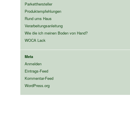
Parketthersteller
Produktempfehlungen
Rund ums Haus
Verarbeitungsanleitung
Wie öle ich meinen Boden von Hand?
WOCA Lack
Meta
Anmelden
Eintrags-Feed
Kommentar-Feed
WordPress.org