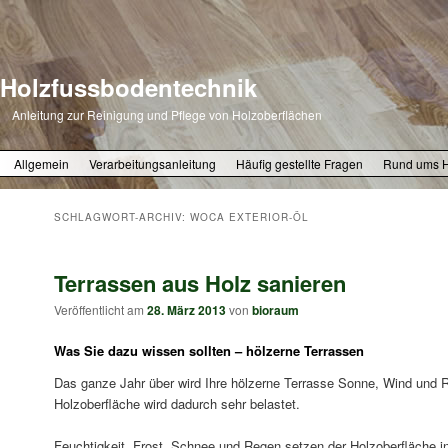
Holzfussbodentechnik
Anleitung zur Reinigung und Pflege von Holzoberflächen
Zum primären Inhalt springen
Zum sekundären Inhalt springen
Allgemein
Verarbeitungsanleitung
Häufig gestellte Fragen
Rund ums 
SCHLAGWORT-ARCHIV:
WOCA EXTERIOR-ÖL
Terrassen aus Holz sanieren
Veröffentlicht am
28. März 2013
von
bioraum
Was Sie dazu wissen sollten – hölzerne Terrassen
Das ganze Jahr über wird Ihre hölzerne Terrasse Sonne, Wind und 
Holzoberfläche wird dadurch sehr belastet.
Feuchtigkeit, Frost, Schnee und Regen setzen der Holzoberfläche in