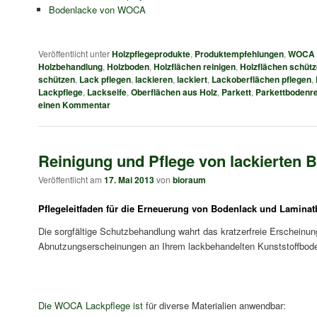
Bodenlacke von WOCA
Veröffentlicht unter
Holzpflegeprodukte
,
Produktempfehlungen
,
WOCA 
Holzbehandlung
,
Holzboden
,
Holzflächen reinigen
,
Holzflächen schüt
schützen
,
Lack pflegen
,
lackieren
,
lackiert
,
Lackoberflächen pflegen
,
Lackpflege
,
Lackseife
,
Oberflächen aus Holz
,
Parkett
,
Parkettbodenre
einen Kommentar
Reinigung und Pflege von lackierten 
Veröffentlicht am
17. Mai 2013
von
bioraum
Pflegeleitfaden für die Erneuerung von Bodenlack und Lamina
Die sorgfältige Schutzbehandlung wahrt das kratzerfreie Erscheinu
Abnutzungserscheinungen an Ihrem lackbehandelten Kunststoffbod
Die WOCA Lackpflege ist
für diverse Materialien anwendbar: