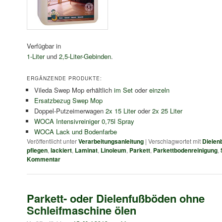
Verfügbar in
1-Liter
und
2,5-Liter-Gebinden
.
ERGÄNZENDE PRODUKTE:
Vileda Swep Mop erhältlich
im Set
oder
einzeln
Ersatzbezug Swep Mop
Doppel-Putzeimerwagen
2x 15 Liter
oder
2x 25 Liter
WOCA Intensivreiniger 0,75l Spray
WOCA Lack und Bodenfarbe
Veröffentlicht unter
Verarbeitungsanleitung
|
Verschlagwortet mit
Dielen
pflegen
,
lackiert
,
Laminat
,
Linoleum
,
Parkett
,
Parkettbodenreinigung
,
Kommentar
Parkett- oder Dielenfußböden ohne
Schleifmaschine ölen