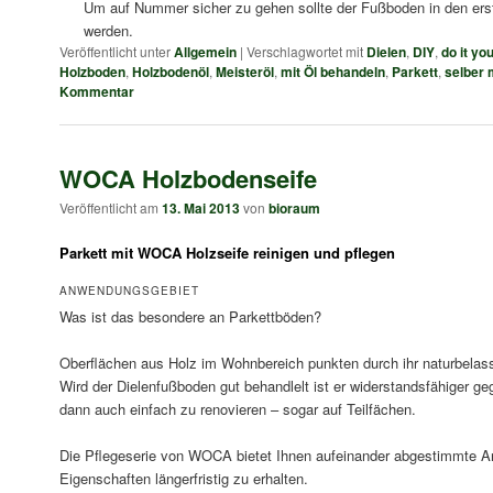
Um auf Nummer sicher zu gehen sollte der Fußboden in den erst
werden.
Veröffentlicht unter
Allgemein
|
Verschlagwortet mit
Dielen
,
DIY
,
do it yo
Holzboden
,
Holzbodenöl
,
Meisteröl
,
mit Öl behandeln
,
Parkett
,
selber
Kommentar
WOCA Holzbodenseife
Veröffentlicht am
13. Mai 2013
von
bioraum
Parkett mit WOCA Holzseife reinigen und pflegen
ANWENDUNGSGEBIET
Was ist das besondere an Parkettböden?
Oberflächen aus Holz im Wohnbereich punkten durch ihr naturbela
Wird der Dielenfußboden gut behandlelt ist er widerstandsfähiger ge
dann auch einfach zu renovieren – sogar auf Teilfächen.
Die Pflegeserie von WOCA bietet Ihnen aufeinander abgestimmte Art
Eigenschaften längerfristig zu erhalten.