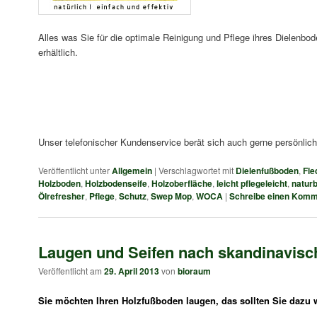
Alles was Sie für die optimale Reinigung und Pflege ihres Dielenbo
erhältlich.
Unser telefonischer Kundenservice berät sich auch gerne persönlich
Veröffentlicht unter
Allgemein
|
Verschlagwortet mit
Dielenfußboden
,
Fle
Holzboden
,
Holzbodenseife
,
Holzoberfläche
,
leicht pflegeleicht
,
natur
Ölrefresher
,
Pflege
,
Schutz
,
Swep Mop
,
WOCA
|
Schreibe einen Komm
Laugen und Seifen nach skandinavisc
Veröffentlicht am
29. April 2013
von
bioraum
Sie möchten Ihren Holzfußboden laugen, das sollten Sie dazu 