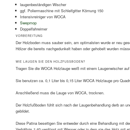
laugenbeständigen Wischer
ggf. Poliermaschine mit Schleifgitter Körnung 150
Intensivreiniger von WOCA
Swepmop
Doppelfahreimer
VORBEREITUNG
Der Holzboden muss sauber sein, am optimalsten wurde er neu gesc
Hölzer die bereits nachgedunkelt haben oder gehobelt wurden müsse
WIE LAUGEN SIE DEN HOLZFUSSBODEN?
Tragen Sie die WOCA Holzlauge weiß mit einem Laugenwischer auf d
Sie benutzen ca. 0,1 Liter bis 0,15 Liter WOCA Holzlauge pro Quadr
Anschließend muss die Lauge von WOCA, trocknen.
Der Holzfußboden fühlt sich nach der Laugenbehandlung derb an und 
gebildet.
Diese Patina beseitigen Sie entweder durch eine Behandlung mit d
Verhältnis 1:40 verdünnt mit Wasser oder in dem sie das Holz mit 