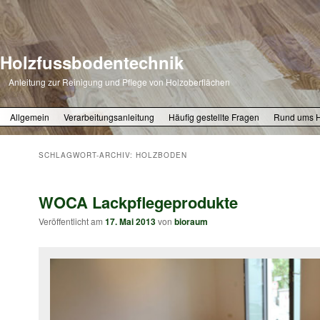
Holzfussbodentechnik
Anleitung zur Reinigung und Pflege von Holzoberflächen
Zum primären Inhalt springen
Zum sekundären Inhalt springen
Allgemein
Verarbeitungsanleitung
Häufig gestellte Fragen
Rund ums 
SCHLAGWORT-ARCHIV:
HOLZBODEN
WOCA Lackpflegeprodukte
Veröffentlicht am
17. Mai 2013
von
bioraum