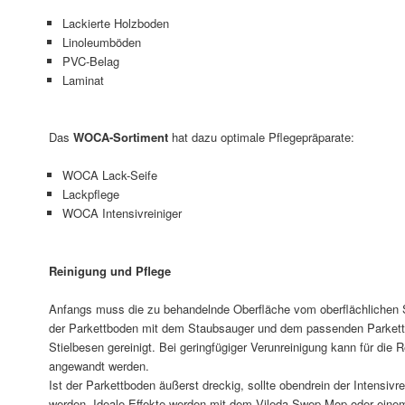
Lackierte Holzboden
Linoleumböden
PVC-Belag
Laminat
Das
WOCA-Sortiment
hat dazu optimale Pflegepräparate:
WOCA Lack-Seife
Lackpflege
WOCA Intensivreiniger
Reinigung und Pflege
Anfangs muss die zu behandelnde Oberfläche vom oberflächlichen St
der Parkettboden mit dem Staubsauger und dem passenden Parkett
Stielbesen gereinigt. Bei geringfügiger Verunreinigung kann für di
angewandt werden.
Ist der Parkettboden äußerst dreckig, sollte obendrein der Intensiv
werden. Ideale Effekte werden mit dem Vileda Swep Mop oder ein