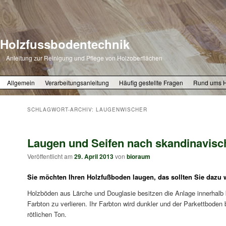
Holzfussbodentechnik
Anleitung zur Reinigung und Pflege von Holzoberflächen
Zum primären Inhalt springen
Zum sekundären Inhalt springen
Allgemein
Verarbeitungsanleitung
Häufig gestellte Fragen
Rund ums 
SCHLAGWORT-ARCHIV:
LAUGENWISCHER
Laugen und Seifen nach skandinavisc
Veröffentlicht am
29. April 2013
von
bioraum
Sie möchten Ihren Holzfußboden laugen, das sollten Sie dazu 
Holzböden aus Lärche und Douglasie besitzen die Anlage innerhalb k
Farbton zu verlieren. Ihr Farbton wird dunkler und der Parkettboden
rötlichen Ton.