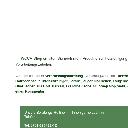
Im
WOCA-Shop
erhalten Sie noch mehr Produkte zur Holzreinigun
Verarbeitungszubehör.
Veröffentlicht unter
Verarbeitungsanleitung
|
Verschlagwortet mit
Dielen
Holzbodenseife
,
Intensivreiniger
,
Lärche
,
laugen und seifen
,
Laugenb
Oberflächen aus Holz
,
Parkett
,
skandinavische Art
,
Swep Mop
,
weiß
,
einen Kommentar
Unsere Beratungs-Hotline hilft Ihnen gerne auch am
Telefon:
Tel. 0761-896422-12