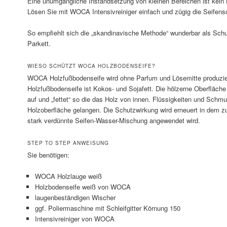
Eine unumgängliche Instandsetzung von kleinen Bereichen ist kein 
Lösen Sie mit WOCA Intensivreiniger einfach und zügig die Seifensc
So empfiehlt sich die „skandinavische Methode“ wunderbar als Schu
Parkett.
WIESO SCHÜTZT WOCA HOLZBODENSEIFE?
WOCA Holzfußbodenseife wird ohne Parfum und Lösemitte produzier
Holzfußbodenseife ist Kokos- und Sojafett. Die hölzerne Oberfläche
auf und „fettet“ so die das Holz von innen. Flüssigkeiten und Schm
Holzoberfläche gelangen. Die Schutzwirkung wird erneuert in dem zu
stark verdünnte Seifen-Wasser-Mischung angewendet wird.
STEP TO STEP ANWEISUNG
Sie benötigen:
WOCA Holzlauge weiß
Holzbodenseife weiß von WOCA
laugenbeständigen Wischer
ggf. Poliermaschine mit Schleifgitter Körnung 150
Intensivreiniger von WOCA