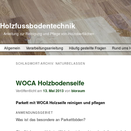
Holzfussbodentechnik
Anleitung zur Reinigung und Pflege von Holzoberflächen
Zum primären Inhalt springen
Zum sekundären Inhalt springen
Allgemein
Verarbeitungsanleitung
Häufig gestellte Fragen
Rund ums 
SCHLAGWORT-ARCHIV:
NATURBELASSEN
WOCA Holzbodenseife
Veröffentlicht am
13. Mai 2013
von
bioraum
Parkett mit WOCA Holzseife reinigen und pflegen
ANWENDUNGSGEBIET
Was ist das besondere an Parkettböden?