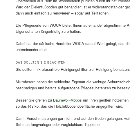
Oberflächen aus Holz im Wohnbereich punkten durch ihr naturbela
Wird der Dielenfußboden gut behandlelt ist er widerstandsfähiger ge
dann auch einfach zu renovieren – sogar auf Teilfächen.
Die Pflegeserie von WOCA bietet Ihnen aufeinander abgestimmte Art
Eigenschaften längerfristig zu erhalten.
Dabei hat der dänische Hersteller WOCA darauf Wert gelegt, das di
untereinander sind.
DAS SOLLTEN SIE BEACHTEN
Sie sollten mikrofaserfreie Reinigungshilfen zur Reinigung benutzen.
Mikrofasern haben die schlechte Eigenart die wichtige Schutzschich
beschädigen und bereits aufgetragene Pflegesubstanzen zu beseiti
Besser Sie greifen zu
Baumwoll-Mopps
um Ihren geölten hölzernen 
so das Risiko, das die Holzfußbodenoberfläche angegriffen wird.
Damit Verschmutzungen gar nicht erst auf den Boden gelangen, ve
Schmutzfangvorleger oder vergleichbare Teppiche.