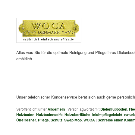
Alles was Sie für die optimale Reinigung und Pflege ihres Dielenbo
erhältlich.
Unser telefonischer Kundenservice berät sich auch gerne persönlich
Veröffentlicht unter
Allgemein
|
Verschlagwortet mit
Dielenfußboden
,
Fle
Holzboden
,
Holzbodenseife
,
Holzoberfläche
,
leicht pflegeleicht
,
natur
Ölrefresher
,
Pflege
,
Schutz
,
Swep Mop
,
WOCA
|
Schreibe einen Komm