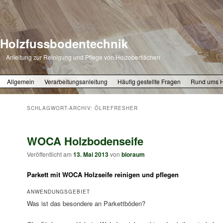
Holzfussbodentechnik
Anleitung zur Reinigung und Pflege von Holzoberflächen
Zum primären Inhalt springen
Zum sekundären Inhalt springen
Allgemein
Verarbeitungsanleitung
Häufig gestellte Fragen
Rund ums 
SCHLAGWORT-ARCHIV:
ÖLREFRESHER
WOCA Holzbodenseife
Veröffentlicht am
13. Mai 2013
von
bioraum
Parkett mit WOCA Holzseife reinigen und pflegen
ANWENDUNGSGEBIET
Was ist das besondere an Parkettböden?