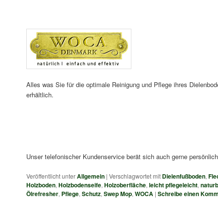
Alles was Sie für die optimale Reinigung und Pflege ihres Dielenbo
erhältlich.
Unser telefonischer Kundenservice berät sich auch gerne persönlich
Veröffentlicht unter
Allgemein
|
Verschlagwortet mit
Dielenfußboden
,
Fle
Holzboden
,
Holzbodenseife
,
Holzoberfläche
,
leicht pflegeleicht
,
natur
Ölrefresher
,
Pflege
,
Schutz
,
Swep Mop
,
WOCA
|
Schreibe einen Komm