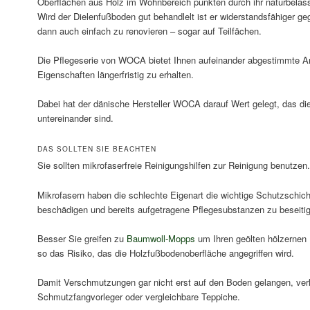
Oberflächen aus Holz im Wohnbereich punkten durch ihr naturbela
Wird der Dielenfußboden gut behandlelt ist er widerstandsfähiger ge
dann auch einfach zu renovieren – sogar auf Teilfächen.
Die Pflegeserie von WOCA bietet Ihnen aufeinander abgestimmte Art
Eigenschaften längerfristig zu erhalten.
Dabei hat der dänische Hersteller WOCA darauf Wert gelegt, das di
untereinander sind.
DAS SOLLTEN SIE BEACHTEN
Sie sollten mikrofaserfreie Reinigungshilfen zur Reinigung benutzen.
Mikrofasern haben die schlechte Eigenart die wichtige Schutzschich
beschädigen und bereits aufgetragene Pflegesubstanzen zu beseiti
Besser Sie greifen zu
Baumwoll-Mopps
um Ihren geölten hölzernen 
so das Risiko, das die Holzfußbodenoberfläche angegriffen wird.
Damit Verschmutzungen gar nicht erst auf den Boden gelangen, ve
Schmutzfangvorleger oder vergleichbare Teppiche.