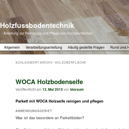
Holzfussbodentechnik
Anleitung zur Reinigung und Pflege von Holzoberflächen
Zum primären Inhalt springen
Zum sekundären Inhalt springen
Allgemein
Verarbeitungsanleitung
Häufig gestellte Fragen
Rund ums 
SCHLAGWORT-ARCHIV:
HOLZOBERFLÄCHE
WOCA Holzbodenseife
Veröffentlicht am
13. Mai 2013
von
bioraum
Parkett mit WOCA Holzseife reinigen und pflegen
ANWENDUNGSGEBIET
Was ist das besondere an Parkettböden?