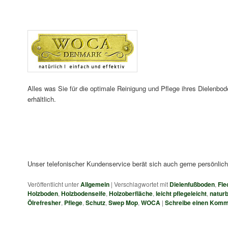
Alles was Sie für die optimale Reinigung und Pflege ihres Dielenbo
erhältlich.
Unser telefonischer Kundenservice berät sich auch gerne persönlich
Veröffentlicht unter
Allgemein
|
Verschlagwortet mit
Dielenfußboden
,
Fle
Holzboden
,
Holzbodenseife
,
Holzoberfläche
,
leicht pflegeleicht
,
natur
Ölrefresher
,
Pflege
,
Schutz
,
Swep Mop
,
WOCA
|
Schreibe einen Komm