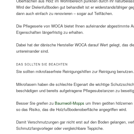
Oberflächen aus Holz im Wohnbereich punkten durch ihr naturbela
Wird der Dielenfußboden gut behandlelt ist er widerstandsfähiger ge
dann auch einfach zu renovieren – sogar auf Teilfächen.
Die Pflegeserie von WOCA bietet Ihnen aufeinander abgestimmte Art
Eigenschaften längerfristig zu erhalten.
Dabei hat der dänische Hersteller WOCA darauf Wert gelegt, das di
untereinander sind.
DAS SOLLTEN SIE BEACHTEN
Sie sollten mikrofaserfreie Reinigungshilfen zur Reinigung benutzen.
Mikrofasern haben die schlechte Eigenart die wichtige Schutzschich
beschädigen und bereits aufgetragene Pflegesubstanzen zu beseiti
Besser Sie greifen zu
Baumwoll-Mopps
um Ihren geölten hölzernen 
so das Risiko, das die Holzfußbodenoberfläche angegriffen wird.
Damit Verschmutzungen gar nicht erst auf den Boden gelangen, ve
Schmutzfangvorleger oder vergleichbare Teppiche.