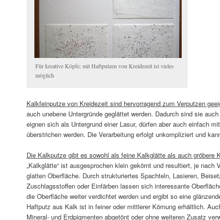
Für kreative Köpfe: mit Haftputzen von Kreidezeit ist vieles
möglich
Kalkfeinputze von Kreidezeit sind hervorragend zum Verputzen geei
auch unebene Untergründe geglättet werden. Dadurch sind sie auch g
eignen sich als Untergrund einer Lasur, dürfen aber auch einfach mi
überstrichen werden. Die Verarbeitung erfolgt unkompliziert und kan
Die Kalkputze gibt es sowohl als feine Kalkglätte als auch gröbere 
„Kalkglätte“ ist ausgesprochen klein gekörnt und resultiert, je nach V
glatten Oberfläche. Durch strukturiertes Spachteln, Lasieren, Beise
Zuschlagsstoffen oder Einfärben lassen sich interessante Oberfläche
die Oberfläche weiter verdichtet werden und ergibt so eine glänze
Haftputz aus Kalk ist in feiner oder mittlerer Körnung erhältlich. Au
Mineral- und Erdpigmenten abgetönt oder ohne weiteren Zusatz ver