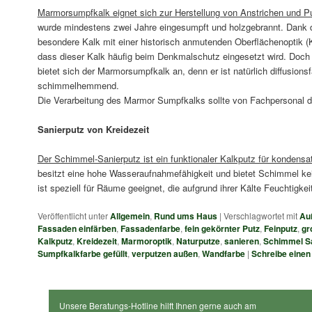
Marmorsumpfkalk eignet sich zur Herstellung von Anstrichen und Pu
wurde mindestens zwei Jahre eingesumpft und holzgebrannt. Dank d
besondere Kalk mit einer historisch anmutenden Oberflächenoptik (K
dass dieser Kalk häufig beim Denkmalschutz eingesetzt wird. Doch
bietet sich der Marmorsumpfkalk an, denn er ist natürlich diffusionsf
schimmelhemmend.
Die Verarbeitung des Marmor Sumpfkalks sollte von Fachpersonal d
Sanierputz von Kreidezeit
Der Schimmel-Sanierputz ist ein funktionaler Kalkputz für kondens
besitzt eine hohe Wasseraufnahmefähigkeit und bietet Schimmel kei
ist speziell für Räume geeignet, die aufgrund ihrer Kälte Feuchtigke
Veröffentlicht unter
Allgemein
,
Rund ums Haus
|
Verschlagwortet mit
Au
Fassaden einfärben
,
Fassadenfarbe
,
fein gekörnter Putz
,
Feinputz
,
gr
Kalkputz
,
Kreidezeit
,
Marmoroptik
,
Naturputze
,
sanieren
,
Schimmel S
Sumpfkalkfarbe gefüllt
,
verputzen außen
,
Wandfarbe
|
Schreibe eine
Unsere Beratungs-Hotline hilft Ihnen gerne auch am