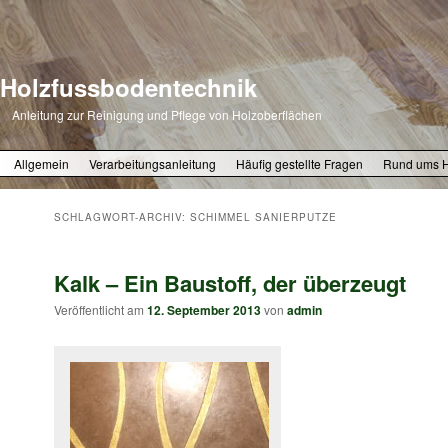
Holzfussbodentechnik
Anleitung zur Reinigung und Pflege von Holzoberflächen
Zum primären Inhalt springen
Zum sekundären Inhalt springen
Allgemein
Verarbeitungsanleitung
Häufig gestellte Fragen
Rund ums 
SCHLAGWORT-ARCHIV:
SCHIMMEL SANIERPUTZE
Kalk – Ein Baustoff, der überzeugt
Veröffentlicht am
12. September 2013
von
admin