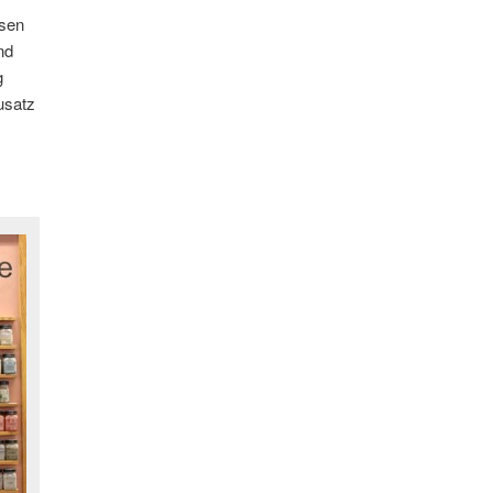
ssen
nd
g
usatz