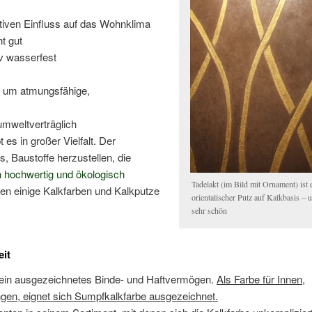
tiven Einfluss auf das Wohnklima
ht gut
iv wasserfest
h um atmungsfähige,
 umweltverträglich
 es in großer Vielfalt. Der
s, Baustoffe herzustellen, die
ch hochwertig und ökologisch
Tadelakt (im Bild mit Ornament) ist 
en einige Kalkfarben und Kalkputze
orientalischer Putz auf Kalkbasis – 
sehr schön
eit
 ein ausgezeichnetes Binde- und Haftvermögen.
Als Farbe für Innen,
gen, eignet sich Sumpfkalkfarbe ausgezeichnet.