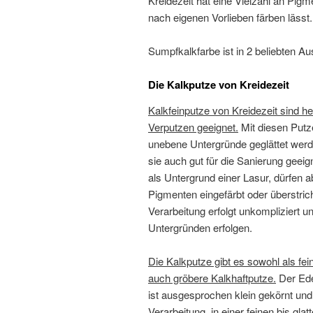
Kreidezeit hat eine Vielzahl an Pigm
nach eigenen Vorlieben färben lässt.
Sumpfkalkfarbe ist in 2 beliebten Au
Die Kalkputze von Kreidezeit
Kalkfeinputze von Kreidezeit sind 
Verputzen geeignet.
Mit diesen Put
unebene Untergründe geglättet werd
sie auch gut für die Sanierung geeig
als Untergrund einer Lasur, dürfen a
Pigmenten eingefärbt oder überstri
Verarbeitung erfolgt unkompliziert u
Untergründen erfolgen.
Die Kalkputze gibt es sowohl als fein
auch gröbere Kalkhaftputze.
Der Ede
ist ausgesprochen klein gekörnt und r
Verarbeitung, in einer feinen bis gla