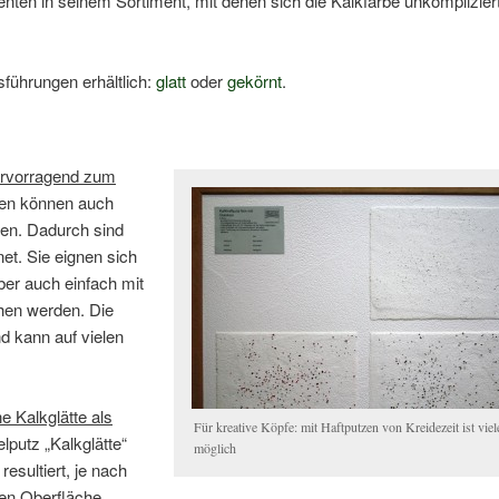
enten in seinem Sortiment, mit denen sich die Kalkfarbe unkomplizier
sführungen erhältlich:
glatt
oder
gekörnt
.
hervorragend zum
zen können auch
en. Dadurch sind
net. Sie eignen sich
ber auch einfach mit
chen werden. Die
nd kann auf vielen
e Kalkglätte als
Für kreative Köpfe: mit Haftputzen von Kreidezeit ist viel
lputz „Kalkglätte“
möglich
esultiert, je nach
tten Oberfläche.