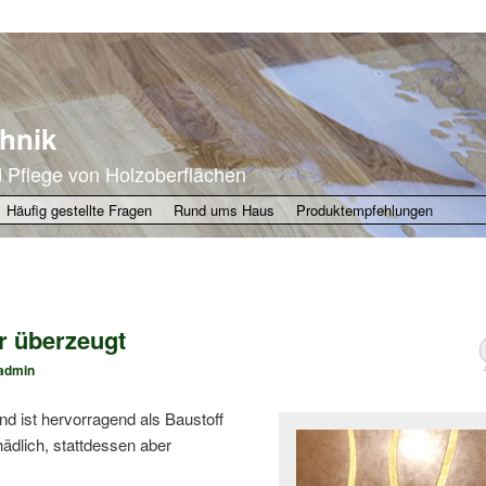
hnik
d Pflege von Holzoberflächen
Häufig gestellte Fragen
Rund ums Haus
Produktempfehlungen
er überzeugt
admin
d ist hervorragend als Baustoff
hädlich, stattdessen aber