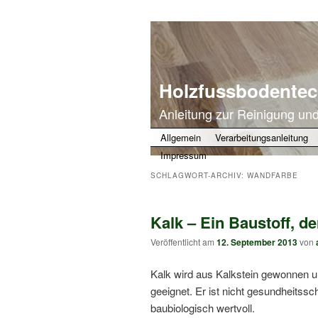
Holzfussbodentec
Anleitung zur Reinigung un
Zum primären Inhalt springen
Zum sekundären Inhalt springen
Allgemein
Verarbeitungsanleitung
Impressum
SCHLAGWORT-ARCHIV:
WANDFARBE
Kalk – Ein Baustoff, d
Veröffentlicht am
12. September 2013
von
Kalk wird aus Kalkstein gewonnen un
geeignet. Er ist nicht gesundheitssc
baubiologisch wertvoll.