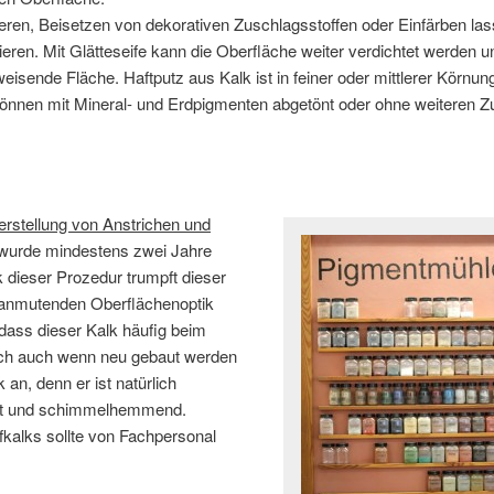
ieren, Beisetzen von dekorativen Zuschlagsstoffen oder Einfärben la
ieren. Mit Glätteseife kann die Oberfläche weiter verdichtet werden u
isende Fläche. Haftputz aus Kalk ist in feiner oder mittlerer Körnun
 können mit Mineral- und Erdpigmenten abgetönt oder ohne weiteren Z
rstellung von Anstrichen und
wurde mindestens zwei Jahre
 dieser Prozedur trumpft dieser
h anmutenden Oberflächenoptik
 dass dieser Kalk häufig beim
och auch wenn neu gebaut werden
 an, denn er ist natürlich
stent und schimmelhemmend.
kalks sollte von Fachpersonal