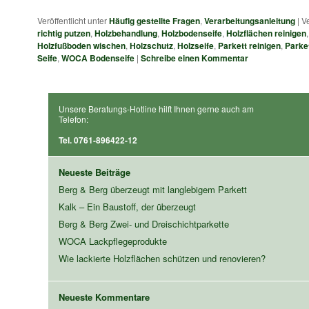
Veröffentlicht unter
Häufig gestellte Fragen
,
Verarbeitungsanleitung
|
Ve
richtig putzen
,
Holzbehandlung
,
Holzbodenseife
,
Holzflächen reinigen
Holzfußboden wischen
,
Holzschutz
,
Holzseife
,
Parkett reinigen
,
Parke
Seife
,
WOCA Bodenseife
|
Schreibe einen Kommentar
Unsere Beratungs-Hotline hilft Ihnen gerne auch am
Telefon:
Tel. 0761-896422-12
Neueste Beiträge
Berg & Berg überzeugt mit langlebigem Parkett
Kalk – Ein Baustoff, der überzeugt
Berg & Berg Zwei- und Dreischichtparkette
WOCA Lackpflegeprodukte
Wie lackierte Holzflächen schützen und renovieren?
Neueste Kommentare