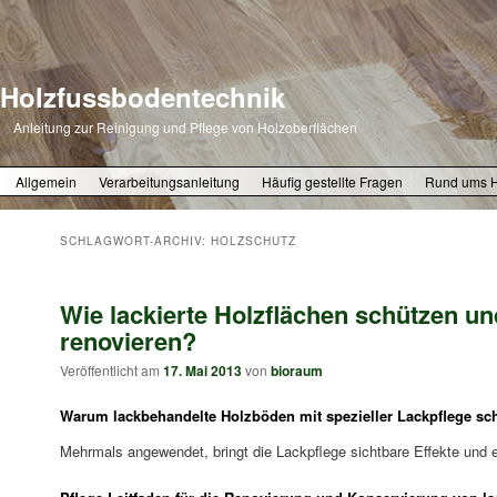
Holzfussbodentechnik
Anleitung zur Reinigung und Pflege von Holzoberflächen
Zum primären Inhalt springen
Zum sekundären Inhalt springen
Allgemein
Verarbeitungsanleitung
Häufig gestellte Fragen
Rund ums 
SCHLAGWORT-ARCHIV:
HOLZSCHUTZ
Wie lackierte Holzflächen schützen un
renovieren?
Veröffentlicht am
17. Mai 2013
von
bioraum
Warum lackbehandelte Holzböden mit spezieller Lackpflege sc
Mehrmals angewendet, bringt die Lackpflege sichtbare Effekte und e