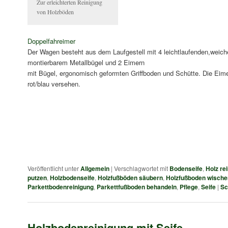
Zur erleichterten Reinigung
von Holzböden
Doppelfahreimer
Der Wagen besteht aus dem Laufgestell mit 4 leichtlaufenden,weiche
montierbarem Metallbügel und 2 Eimern
mit Bügel, ergonomisch geformten Griffboden und Schütte. Die Eim
rot/blau versehen.
Veröffentlicht unter
Allgemein
|
Verschlagwortet mit
Bodenseife
,
Holz re
putzen
,
Holzbodenseife
,
Holzfußböden säubern
,
Holzfußboden wische
Parkettbodenreinigung
,
Parkettfußboden behandeln
,
Pflege
,
Seife
|
Sc
Holzbodenreinigung mit Seife