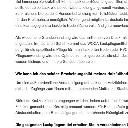
Bei immenser Zerkratztheit können lackierte Böden angeschliffen un
sollte der selbe Lack wie bei der Urbehandlung angewandt werden,
zu erreichen. Die partielle Rundumbehandlung von Teilstücken lackb
für den Profi nahezu unmöglich. Wenn irgend möglich ist deshalb 
eine klar abgegrenzte lackierte Bodenfläche vollständig zu renoviere
Als wiederholte Grundbehandlung wird das Entfernen von Dreck mi
angeraten. Im nächsten Schritt kommt das WOCA Lackpflegemitte
sorgt für die spezifische Pflege für Ihren lackierten Boden oder PVC
Pflegeanwendung wird eine Opferschicht eingearbeitet, die statt de
werden kleinere und mittlere Schäden überspielt.
Wie kann ich das schöne Erscheinungsbild meines Holzfußbod
Um eine außerordentliche Verunreinigung der lackierten Holzflächen
sich, die Zugänge zum Raum mit entsprechenden Matten zu Staubf
Störende Kratzer können umgangen werden, indem unter allen bewe
Filz fest gemacht und frühzeitig erneuert werden. Für Blumentöpfe g
Abstandshaltern, um Beschädigungen durch stehende Flüssigkeit z
Die geeigneten Lackpflegemittel erhalten Sie in verschieden