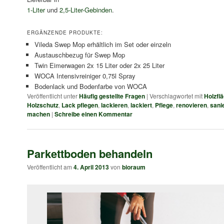
1-Liter
und
2,5-Liter-Gebinden
.
ERGÄNZENDE PRODUKTE:
Vileda Swep Mop erhältlich im Set oder einzeln
Austauschbezug für Swep Mop
Twin Eimerwagen 2x 15 Liter oder 2x 25 Liter
WOCA Intensivreiniger 0,75l Spray
Bodenlack und Bodenfarbe von WOCA
Veröffentlicht unter
Häufig gestellte Fragen
|
Verschlagwortet mit
Holzfl
Holzschutz
,
Lack pflegen
,
lackieren
,
lackiert
,
Pflege
,
renovieren
,
sani
machen
|
Schreibe einen Kommentar
Parkettboden behandeln
Veröffentlicht am
4. April 2013
von
bioraum