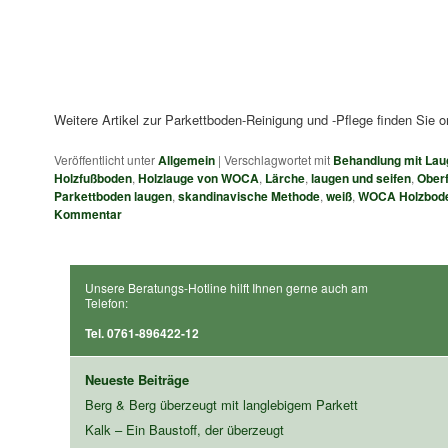
Weitere Artikel zur Parkettboden-Reinigung und -Pflege finden Sie o
Veröffentlicht unter
Allgemein
|
Verschlagwortet mit
Behandlung mit Lau
Holzfußboden
,
Holzlauge von WOCA
,
Lärche
,
laugen und seifen
,
Oberf
Parkettboden laugen
,
skandinavische Methode
,
weiß
,
WOCA Holzbode
Kommentar
Unsere Beratungs-Hotline hilft Ihnen gerne auch am
Telefon:
Tel. 0761-896422-12
Neueste Beiträge
Berg & Berg überzeugt mit langlebigem Parkett
Kalk – Ein Baustoff, der überzeugt