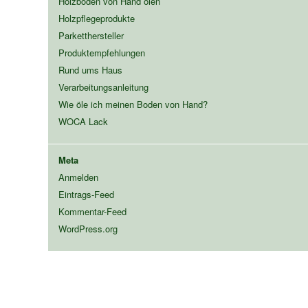
Holzböden von Hand ölen
Holzpflegeprodukte
Parketthersteller
Produktempfehlungen
Rund ums Haus
Verarbeitungsanleitung
Wie öle ich meinen Boden von Hand?
WOCA Lack
Meta
Anmelden
Eintrags-Feed
Kommentar-Feed
WordPress.org