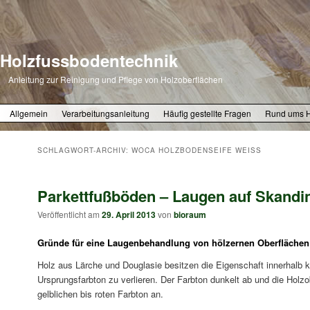
Holzfussbodentechnik
Anleitung zur Reinigung und Pflege von Holzoberflächen
Zum primären Inhalt springen
Zum sekundären Inhalt springen
Allgemein
Verarbeitungsanleitung
Häufig gestellte Fragen
Rund ums 
SCHLAGWORT-ARCHIV:
WOCA HOLZBODENSEIFE WEISS
Parkettfußböden – Laugen auf Skandi
Veröffentlicht am
29. April 2013
von
bioraum
Gründe für eine Laugenbehandlung von hölzernen Oberflächen
Holz aus Lärche und Douglasie besitzen die Eigenschaft innerhalb kü
Ursprungsfarbton zu verlieren. Der Farbton dunkelt ab und die Holz
gelblichen bis roten Farbton an.