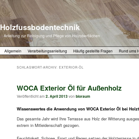
Holzfussbodentechnik
Anleitung zur Reinigung und Pflege von Holzoberflächen
Zum primären Inhalt springen
Zum sekundären Inhalt springen
Allgemein
Verarbeitungsanleitung
Häufig gestellte Fragen
Rund ums 
SCHLAGWORT-ARCHIV:
EXTERIOR-ÖL
WOCA Exterior Öl für Außenholz
Veröffentlicht am
2. April 2013
von
bioraum
Wissenswertes die Anwendung von WOCA Exterior Öl bei Holzt
Das gesamte Jahr wird Ihre Terrasse aus Holz der Witterung ausgese
extrem in Mitleidenschaft gezogen.
Feuchtigkeit, Schnee, Frost und Regen setzen der Holzterrasse in d