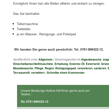
Ermöglicht Ihnen fast alle Böden effektiv und einfach zu reinigen.
Das Set beinhaltet:
Tellermaschine
Treibteller
je ein Massier-, Reinigungs- und Polierpad
Wir beraten Sie gerne auch persönlich: Tel. 0761-896422-12.
Veröffentlicht unter
Allgemein
|
Verschlagwortet mit
Algenbewuchs
,
ange
Einscheibenschleifmaschine
,
Erhaltung
,
Exterior-Öl
,
Exterioröl
,
Gründ
Moosbewuchs
,
Pflege
,
Regen
,
Reinigungspad
,
renovieren
,
sanieren
,
Terrassenöl
,
verwittert
|
Schreibe einen Kommentar
Unsere Beratungs-Hotline hilft Ihnen gerne auch am
Telefon:
Tel. 0761-896422-12